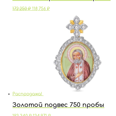
172,250
₽
118,756
₽
Распродажа!
Золотой подвес 750 пробы
193,340
₽
134,971
₽