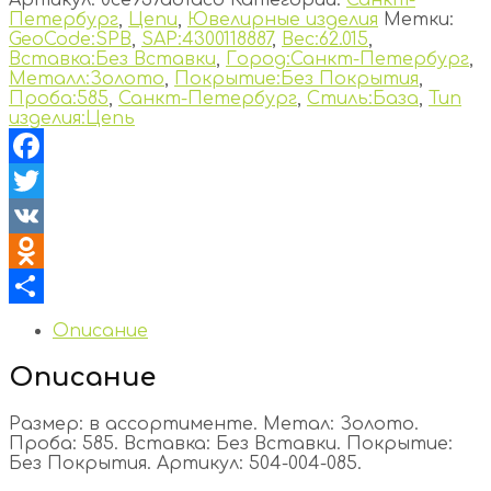
Петербург
,
Цепи
,
Ювелирные изделия
Метки:
GeoCode:SPB
,
SAP:4300118887
,
Вес:62.015
,
Вставка:Без Вставки
,
Город:Санкт-Петербург
,
Металл:Золото
,
Покрытие:Без Покрытия
,
Проба:585
,
Санкт-Петербург
,
Стиль:База
,
Тип
изделия:Цепь
Facebook
Twitter
VK
Odnoklassniki
Отправить
Описание
Описание
Размер: в ассортименте. Метал: Золото.
Проба: 585. Вставка: Без Вставки. Покрытие:
Без Покрытия. Артикул: 504-004-085.