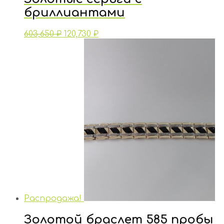
бриллиантами
603,650
₽
120,730
₽
Распродажа!
Золотой браслет 585 пробы