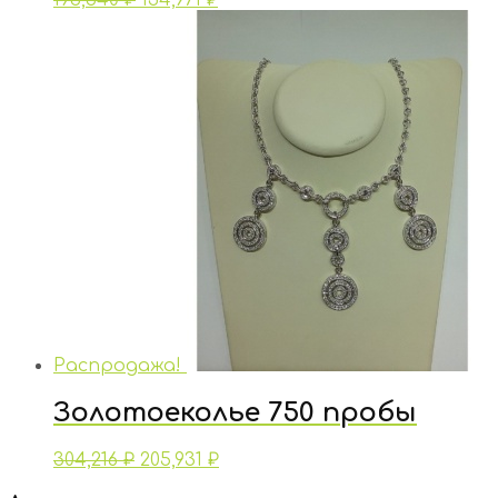
Распродажа!
Золотоеколье 750 пробы
304,216
₽
205,931
₽