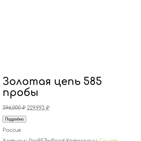
Золотая цепь 585
пробы
396,000
₽
229,993
₽
Подробно
Россия
Артикул:
0ce957ad1acd
Категории:
Санкт-