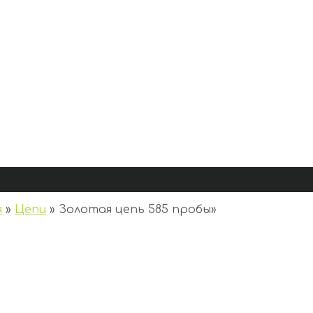
я
»
Цепи
»
Золотая цепь 585 пробы
»