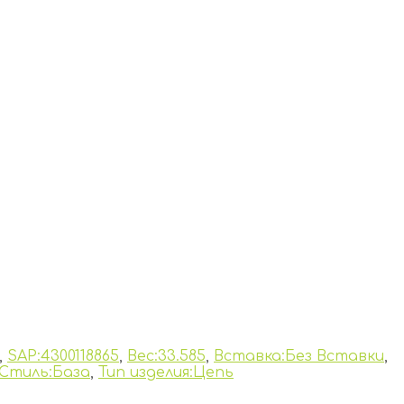
,
SAP:4300118865
,
Вес:33.585
,
Вставка:Без Вставки
,
Стиль:База
,
Тип изделия:Цепь