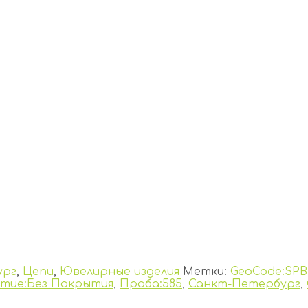
ург
,
Цепи
,
Ювелирные изделия
Метки:
GeoCode:SPB
тие:Без Покрытия
,
Проба:585
,
Санкт-Петербург
,