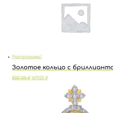
Распродажа!
Золотое кольцо с бриллиант
835,100
₽
167,020
₽