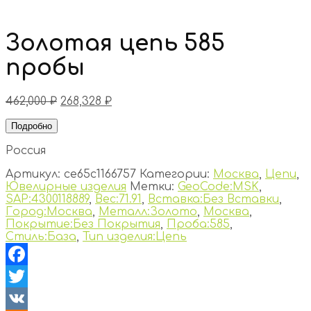
Золотая цепь 585
пробы
462,000
₽
268,328
₽
Подробно
Россия
Артикул:
ce65c1166757
Категории:
Москва
,
Цепи
,
Ювелирные изделия
Метки:
GeoCode:MSK
,
SAP:4300118889
,
Вес:71.91
,
Вставка:Без Вставки
,
Город:Москва
,
Металл:Золото
,
Москва
,
Покрытие:Без Покрытия
,
Проба:585
,
Стиль:База
,
Тип изделия:Цепь
Facebook
Twitter