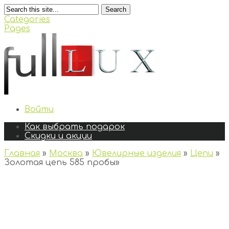
Search
Categories
Pages
Войти
Как выбрать подарок
Скидки и акции
Главная
»
Москва
»
Ювелирные изделия
»
Цепи
»
Золотая цепь 585 пробы
»