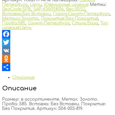
Петербург
,
Цепи
,
Ювелирные изделия
Метки:
GeoCode:SPB
,
SAP:4300118016
,
Вес:30.52
,
Вставка:Без Вставки
,
Город:Санкт-Петербург
,
Металл:Золото
,
Покрытие:Без Покрытия
,
Проба:585
,
Санкт-Петербург
,
Стиль:База
,
Тип
изделия:Цепь
Facebook
Twitter
VK
Odnoklassniki
Отправить
Описание
Описание
Размер: в ассортименте. Метал: Золото.
Проба: 585. Вставка: Без Вставки. Покрытие:
Без Покрытия. Артикул: 504-003-819.