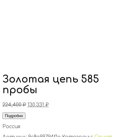
Золотая цепь 585
пробы
224,400
₽
130,331
₽
Подробно
Россия
Артикул:
9c8a99794f1e
Категории:
Санкт-