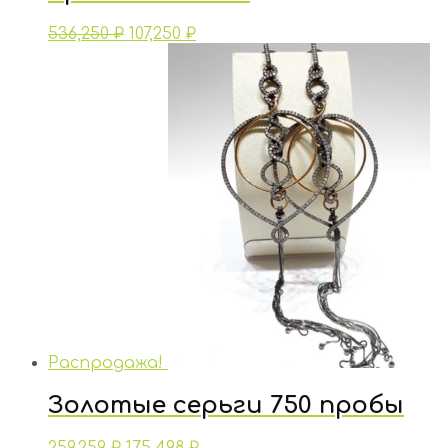
536,250
₽
107,250
₽
Распродажа!
Золотые серьги 750 пробы
259,259
₽
175,498
₽