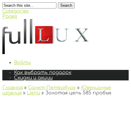
Search
Categories
Pages
Войти
Как выбрать подарок
Скидки и акции
Главная
»
Санкт-Петербург
»
Ювелирные
изделия
»
Цепи
»
Золотая цепь 585 пробы
»