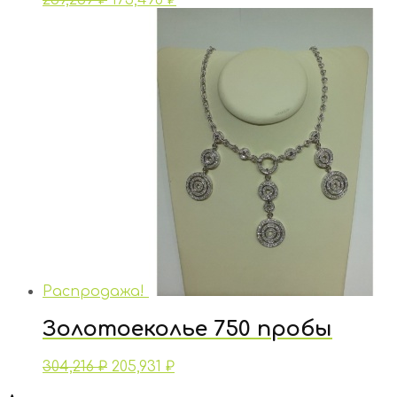
Распродажа!
Золотоеколье 750 пробы
304,216
₽
205,931
₽