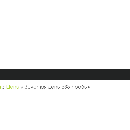
я
»
Цепи
»
Золотая цепь 585 пробы
»