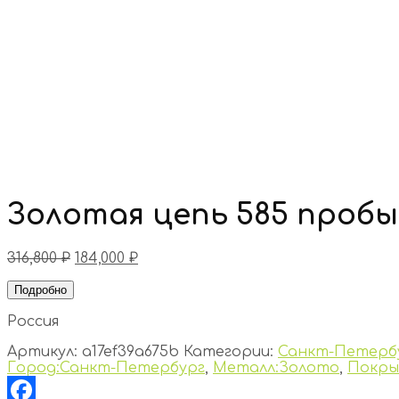
Золотая цепь 585 пробы
316,800
₽
184,000
₽
Подробно
Россия
Артикул:
a17ef39a675b
Категории:
Санкт-Петерб
Город:Санкт-Петербург
,
Металл:Золото
,
Покры