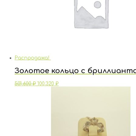
Распродажа!
Золотое кольцо с бриллиант
501,600
₽
100,320
₽