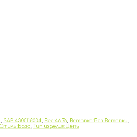
B
,
SAP:4300118004
,
Вес:46.76
,
Вставка:Без Вставки
,
Стиль:База
,
Тип изделия:Цепь