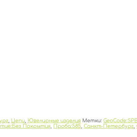
ург
,
Цепи
,
Ювелирные изделия
Метки:
GeoCode:SP
тие:Без Покрытия
,
Проба:585
,
Санкт-Петербург
,