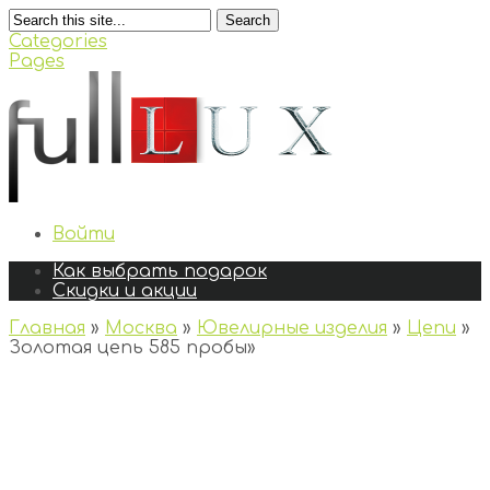
Search
Categories
Pages
Войти
Как выбрать подарок
Скидки и акции
Главная
»
Москва
»
Ювелирные изделия
»
Цепи
»
Золотая цепь 585 пробы
»