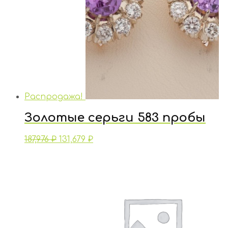
Распродажа!
Золотые серьги 583 пробы
187,976
₽
131,679
₽