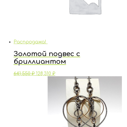
Распродажа!
Золотой подвес с
бриллиантом
641,550
₽
128,310
₽