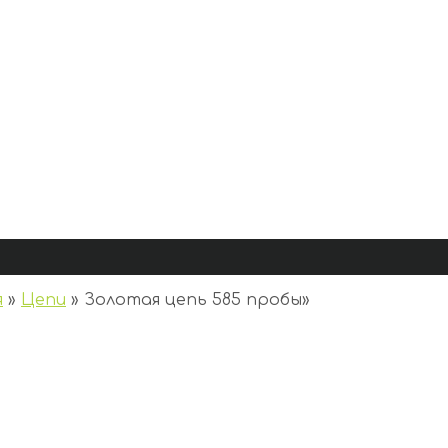
я
»
Цепи
»
Золотая цепь 585 пробы
»