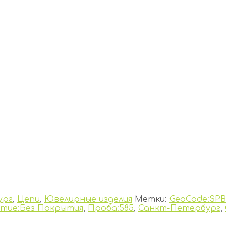
ург
,
Цепи
,
Ювелирные изделия
Метки:
GeoCode:SPB
тие:Без Покрытия
,
Проба:585
,
Санкт-Петербург
,