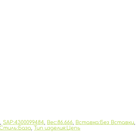
,
SAP:4300099484
,
Вес:86.666
,
Вставка:Без Вставки
,
Стиль:База
,
Тип изделия:Цепь