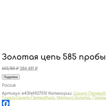
Золотая цепь 585 пробы
650,760
₽
384,481
₽
Подробно
Россия
Артикул:
e43fef427510
Категории:
Санкт-Петерб
Город:Санкт-Петербург
,
Металл:Золото
,
Покры