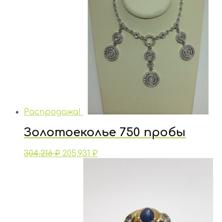
Распродажа!
Золотоеколье 750 пробы
304,216
₽
205,931
₽