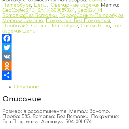
Петербург
,
Цепи
,
Ювелирные изделия
Метки:
GeoCode:SPB
,
SAP:4300089024
,
Вес:32.474
,
Вставка:Без Вставки
,
Город:Санкт-Петербург
,
Металл:Золото
,
Покрытие:Без Покрытия
,
Проба:585
,
Санкт-Петербург
,
Стиль:База
,
Тип
изделия:Цепь
Facebook
Twitter
VK
Odnoklassniki
Отправить
Описание
Описание
Размер: в ассортименте. Метал: Золото.
Проба: 585. Вставка: Без Вставки. Покрытие:
Без Покрытия. Артикул: 504-001-074.