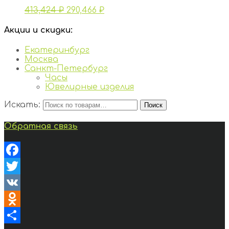
413,424
₽
290,466
₽
Акции и скидки:
Екатеринбург
Москва
Санкт-Петербург
Часы
Ювелирные изделия
Искать:
Поиск
Обратная связь
Facebook
Twitter
VK
Odnoklassniki