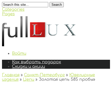
Search
Categories
Pages
Войти
Как выбрать подарок
Скидки и акции
Главная
»
Санкт-Петербург
»
Ювелирные
изделия
»
Цепи
»
Золотая цепь 585 пробы
»