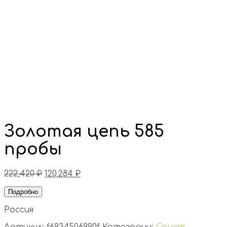
Золотая цепь 585
пробы
222,420
₽
120,284
₽
Подробно
Россия
Артикул:
f6934506990f
Категории:
Санкт-