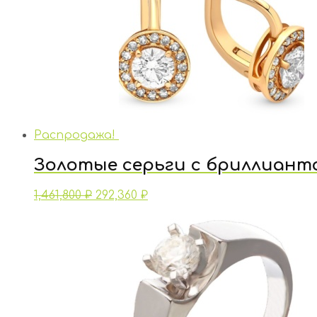
Распродажа!
Золотые серьги с бриллиант
1,461,800
₽
292,360
₽