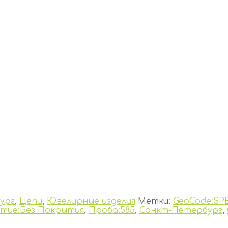
ург
,
Цепи
,
Ювелирные изделия
Метки:
GeoCode:SP
тие:Без Покрытия
,
Проба:585
,
Санкт-Петербург
,