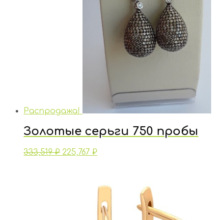
Распродажа!
Золотые серьги 750 пробы
333,519
₽
225,767
₽