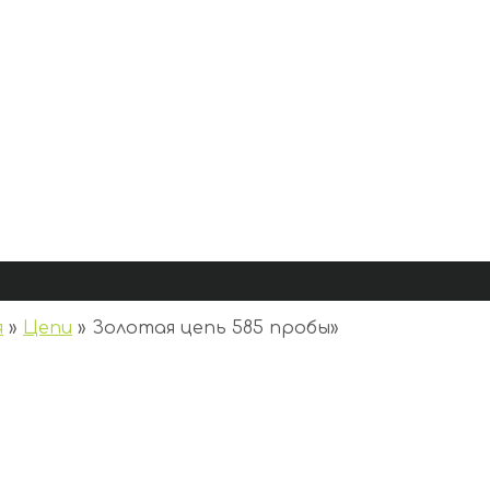
я
»
Цепи
»
Золотая цепь 585 пробы
»