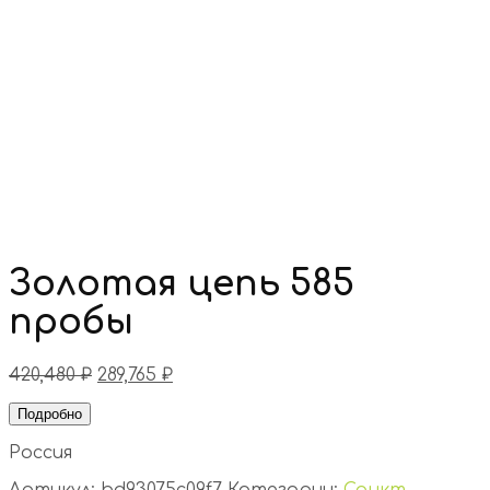
Золотая цепь 585
пробы
420,480
₽
289,765
₽
Подробно
Россия
Артикул:
bd93075c09f7
Категории:
Санкт-