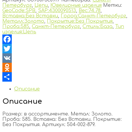
Петербург
,
Цепи
,
Ювелирные изделия
Метки:
GeoCode:SPB
,
SAP:4300090513
,
Вес:74.78
,
Вставка:Без Вставки
,
Город:Санкт-Петербург
,
Металл:Золото
,
Покрытие:Без Покрытия
,
Проба:585
,
Санкт-Петербург
,
Стиль:База
,
Тип
изделия:Цепь
Facebook
Twitter
VK
Odnoklassniki
Отправить
Описание
Описание
Размер: в ассортименте. Метал: Золото.
Проба: 585. Вставка: Без Вставки. Покрытие:
Без Покрытия. Артикул: 504-002-879.