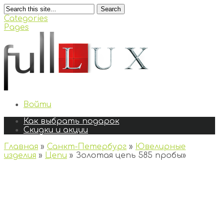
Search
Categories
Pages
Войти
Как выбрать подарок
Скидки и акции
Главная
»
Санкт-Петербург
»
Ювелирные
изделия
»
Цепи
»
Золотая цепь 585 пробы
»