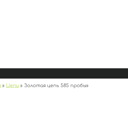
я
»
Цепи
»
Золотая цепь 585 пробы
»