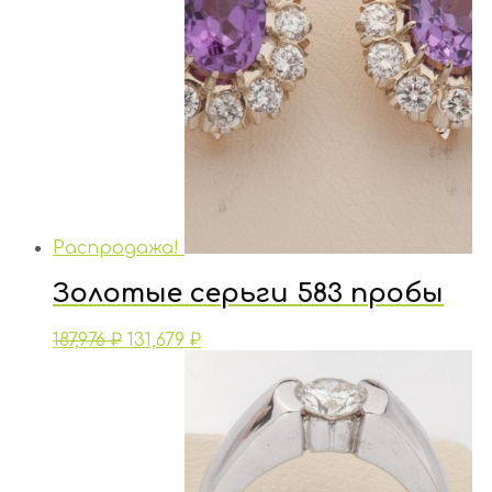
Распродажа!
Золотые серьги 583 пробы
187,976
₽
131,679
₽