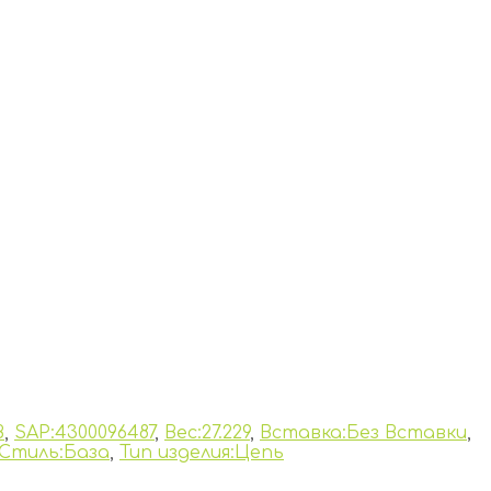
B
,
SAP:4300096487
,
Вес:27.229
,
Вставка:Без Вставки
,
Стиль:База
,
Тип изделия:Цепь