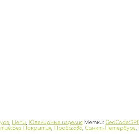
ург
,
Цепи
,
Ювелирные изделия
Метки:
GeoCode:SP
тие:Без Покрытия
,
Проба:585
,
Санкт-Петербург
,