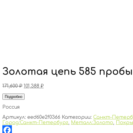
Золотая цепь 585 пробы
171,600
₽
101,388
₽
Подробно
Россия
Артикул:
eed60e2f0366
Категории:
Санкт-Петерб
Город:Санкт-Петербург
,
Металл:Золото
,
Покры