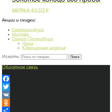
587,792
₽
413,512
₽
Акции и скидки:
Екатеринбург
Москва
Санкт-Петербург
Часы
Ювелирные изделия
Искать:
Поиск
Обратная связь
Facebook
Twitter
VK
Odnoklassniki