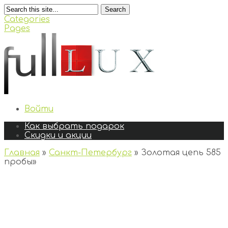
Search
Categories
Pages
Войти
Как выбрать подарок
Скидки и акции
Главная
»
Санкт-Петербург
»
Золотая цепь 585
пробы
»