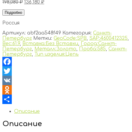
198,080
₽
136,180
₽
Подробно
Россия
Артикул:
abf2aa548f49
Категория:
Санкт-
Петербург
Метки:
GeoCode:SPB
,
SAP:4600412325
,
Вес:61.9
,
Вставка:Без Вставки
,
Город:Санкт-
Петербург
,
Металл:Золото
,
Проба:585
,
Санкт-
Петербург
,
Тип изделия:Цепь
Facebook
Twitter
VK
Odnoklassniki
Отправить
Описание
Описание