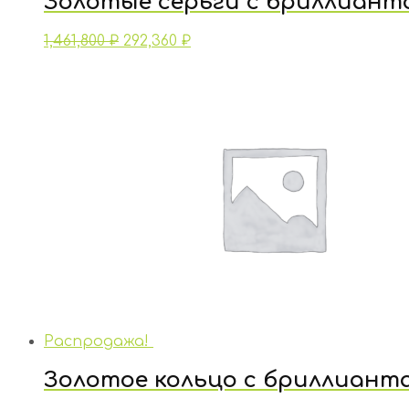
Золотые серьги с бриллиант
1,461,800
₽
292,360
₽
Распродажа!
Золотое кольцо с бриллиант