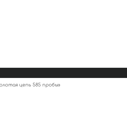
олотая цепь 585 пробы
»