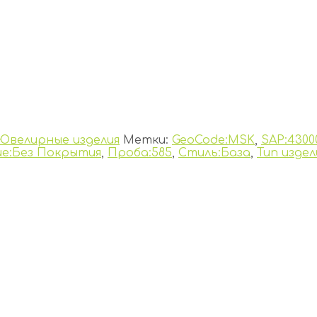
Ювелирные изделия
Метки:
GeoCode:MSK
,
SAP:4300
е:Без Покрытия
,
Проба:585
,
Стиль:База
,
Тип издел