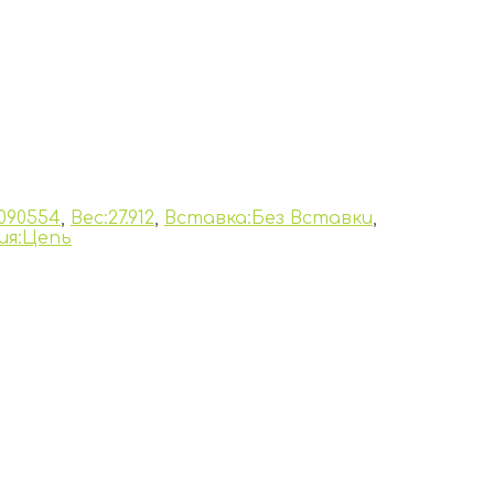
090554
,
Вес:27.912
,
Вставка:Без Вставки
,
ия:Цепь