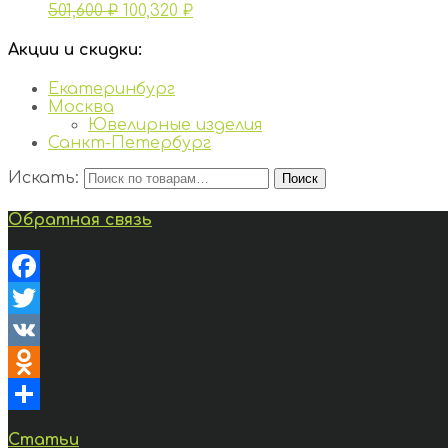
501,600
₽
100,320
₽
Акции и скидки:
Екатеринбург
Москва
Ювелирные изделия
Санкт-Петербург
Искать:
Поиск
Обратная связь
Facebook
Twitter
VK
Odnoklassniki
Отправить
Статьи