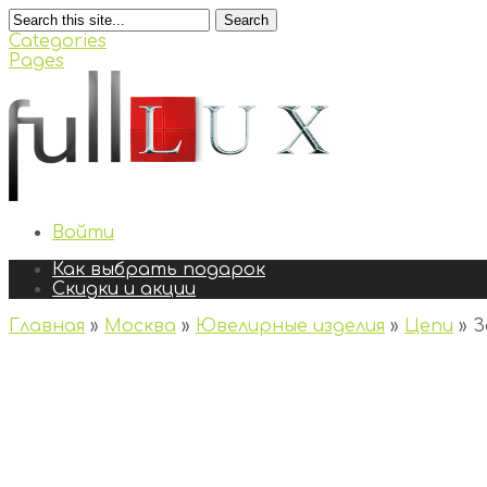
Search
Categories
Pages
Войти
Как выбрать подарок
Скидки и акции
Главная
»
Москва
»
Ювелирные изделия
»
Цепи
»
З