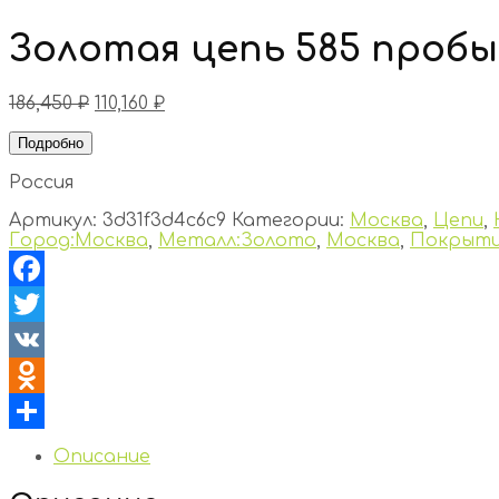
Золотая цепь 585 пробы
186,450
₽
110,160
₽
Подробно
Россия
Артикул:
3d31f3d4c6c9
Категории:
Москва
,
Цепи
,
Город:Москва
,
Металл:Золото
,
Москва
,
Покрыти
Facebook
Twitter
VK
Odnoklassniki
Отправить
Описание