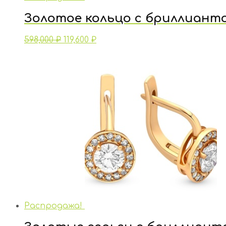
Золотое кольцо с бриллиант
598,000
₽
119,600
₽
Распродажа!