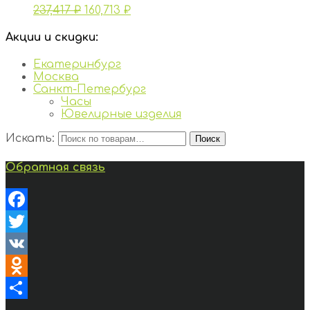
237,417
₽
160,713
₽
Акции и скидки:
Екатеринбург
Москва
Санкт-Петербург
Часы
Ювелирные изделия
Искать:
Поиск
Обратная связь
Facebook
Twitter
VK
Odnoklassniki
Отправить