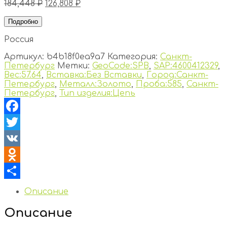
184,448
₽
126,808
₽
Подробно
Россия
Артикул:
b4b18f0ea9a7
Категория:
Санкт-
Петербург
Метки:
GeoCode:SPB
,
SAP:4600412329
,
Вес:57.64
,
Вставка:Без Вставки
,
Город:Санкт-
Петербург
,
Металл:Золото
,
Проба:585
,
Санкт-
Петербург
,
Тип изделия:Цепь
Facebook
Twitter
VK
Odnoklassniki
Отправить
Описание
Описание