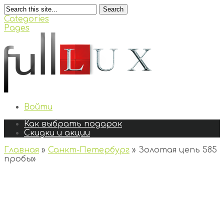
Search
Categories
Pages
Войти
Как выбрать подарок
Скидки и акции
Главная
»
Санкт-Петербург
»
Золотая цепь 585
пробы
»