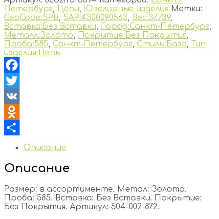
Петербург
,
Цепи
,
Ювелирные изделия
Метки:
GeoCode:SPB
,
SAP:4300090563
,
Вес:37.739
,
Вставка:Без Вставки
,
Город:Санкт-Петербург
,
Металл:Золото
,
Покрытие:Без Покрытия
,
Проба:585
,
Санкт-Петербург
,
Стиль:База
,
Тип
изделия:Цепь
Facebook
Twitter
VK
Odnoklassniki
Отправить
Описание
Описание
Размер: в ассортименте. Метал: Золото.
Проба: 585. Вставка: Без Вставки. Покрытие:
Без Покрытия. Артикул: 504-002-872.