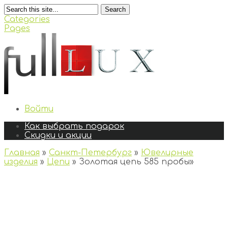
Search
Categories
Pages
Войти
Как выбрать подарок
Скидки и акции
Главная
»
Санкт-Петербург
»
Ювелирные
изделия
»
Цепи
»
Золотая цепь 585 пробы
»