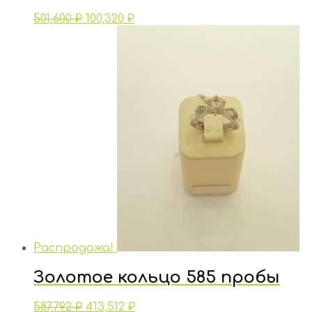
501,600
₽
100,320
₽
Распродажа!
Золотое кольцо 585 пробы
587,792
₽
413,512
₽