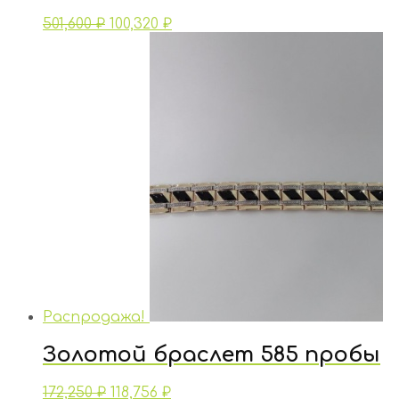
501,600
₽
100,320
₽
Распродажа!
Золотой браслет 585 пробы
172,250
₽
118,756
₽