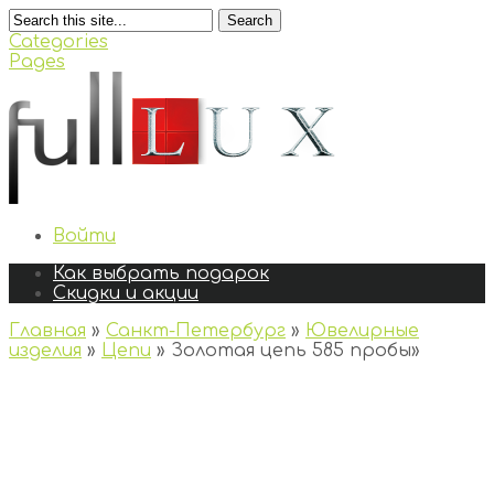
Search
Categories
Pages
Войти
Как выбрать подарок
Скидки и акции
Главная
»
Санкт-Петербург
»
Ювелирные
изделия
»
Цепи
»
Золотая цепь 585 пробы
»