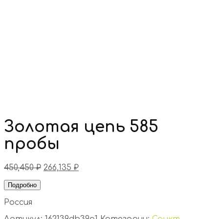
Золотая цепь 585
пробы
450,450
₽
266,135
₽
Подробно
Россия
Артикул:
162139db39a1
Категории:
Санкт-