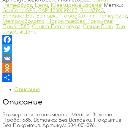
Петербург
,
Цепи
,
Ювелирные изделия
Метки:
GeoCode:SPB
,
SAP:4300099483
,
Вес:67.943
,
Вставка:Без Вставки
,
Город:Санкт-Петербург
,
Металл:Золото
,
Покрытие:Без Покрытия
,
Проба:585
,
Санкт-Петербург
,
Стиль:База
,
Тип
изделия:Цепь
Facebook
Twitter
VK
Odnoklassniki
Отправить
Описание
Описание
Размер: в ассортименте. Метал: Золото.
Проба: 585. Вставка: Без Вставки. Покрытие:
Без Покрытия. Артикул: 504-001-096.