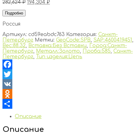
282,624
₽
194,304
₽
Подробно
Россия
Артикул:
cd59eabdc763
Категория:
Санкт-
Петербург
Метки:
GeoCode:SPB
,
SAP:4600419451
,
Вес:88.32
,
Вставка:Без Вставки
,
Город:Санкт-
Петербург
,
Металл:Золото
,
Проба:585
,
Санкт-
Петербург
,
Тип изделия:Цепь
Facebook
Twitter
VK
Odnoklassniki
Отправить
Описание
Описание