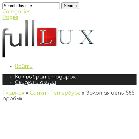
Search
Categories
Pages
Войти
Как выбрать подарок
Скидки и акции
Главная
»
Санкт-Петербург
»
Золотая цепь 585
пробы
»