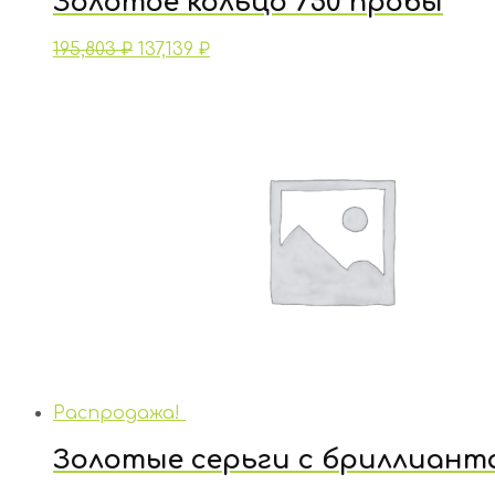
Золотое кольцо 750 пробы
195,803
₽
137,139
₽
Распродажа!
Золотые серьги с бриллиант