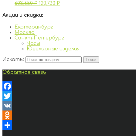
603,650
₽
120,730
₽
Акции и скидки:
Екатеринбург
Москва
Санкт-Петербург
Часы
Ювелирные изделия
Искать:
Поиск
Обратная связь
Facebook
Twitter
VK
Odnoklassniki
Отправить