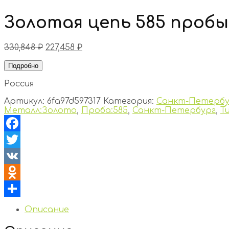
Золотая цепь 585 пробы
330,848
₽
227,458
₽
Подробно
Россия
Артикул:
6fa97d597317
Категория:
Санкт-Петербу
Металл:Золото
,
Проба:585
,
Санкт-Петербург
,
Т
Facebook
Twitter
VK
Odnoklassniki
Отправить
Описание