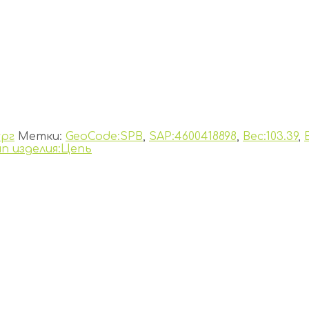
рг
Метки:
GeoCode:SPB
,
SAP:4600418898
,
Вес:103.39
,
ип изделия:Цепь