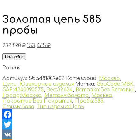
Золотая цепь 585
пробы
233,890
₽
153,485
₽
Подробно
Россия
Артикул:
5ba481809e02
Категории:
Москва
,
Цепи
,
Ювелирные изделия
Метки:
GeoCode:MSK
,
SAP:4300090575
,
Вес:39.624
,
Вставка:Без Вставки
,
Город:Москва
,
Металл:Золото
,
Москва
,
Покрытие:Без Покрытия
,
Проба:585
,
Стиль:База
,
Тип изделия:Цепь
Facebook
Twitter