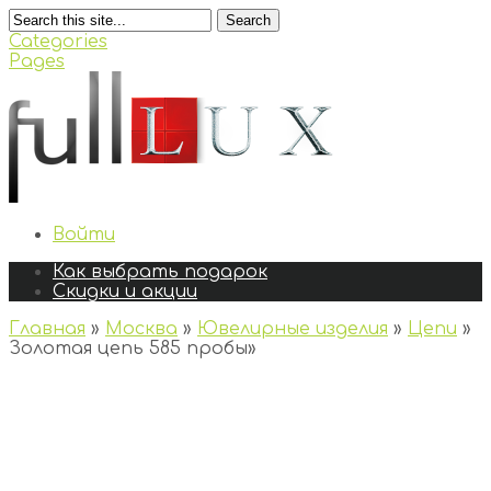
Search
Categories
Pages
Войти
Как выбрать подарок
Скидки и акции
Главная
»
Москва
»
Ювелирные изделия
»
Цепи
»
Золотая цепь 585 пробы
»