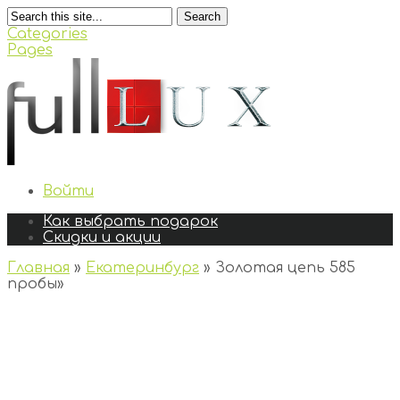
Search
Categories
Pages
Войти
Как выбрать подарок
Скидки и акции
Главная
»
Екатеринбург
»
Золотая цепь 585
пробы
»