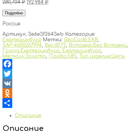
280,704
₽
192,984
₽
Подробно
Россия
Артикул:
3e6e3f2643eb
Категория:
Екатеринбург
Метки:
GeoCode:EKB
,
SAP:4600267994
,
Вес:87.72
,
Вставка:Без Вставки
,
Город:Екатеринбург
,
Екатеринбург
,
Металл:Золото
,
Проба:585
,
Тип изделия:Цепь
Facebook
Twitter
VK
Odnoklassniki
Отправить
Описание
Описание