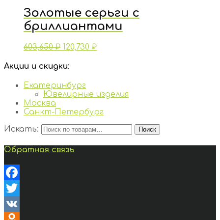
Золотые серьги с
бриллиантами
603,650
₽
120,730
₽
Акции и скидки:
Екатеринбург
Ювелирные изделия
Москва
Санкт-Петербург
Искать:
Поиск
Обратная связь
Facebook
Twitter
VK