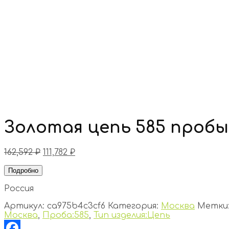
Золотая цепь 585 пробы
162,592
₽
111,782
₽
Подробно
Россия
Артикул:
ca975b4c3cf6
Категория:
Москва
Метки
Москва
,
Проба:585
,
Тип изделия:Цепь