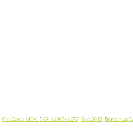
:
GeoCode:MSK
,
SAP:4600346672
,
Вес:50.81
,
Вставка:Б