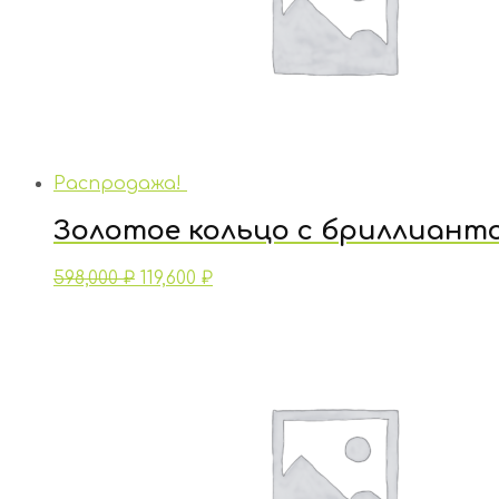
Распродажа!
Золотое кольцо с бриллиант
598,000
₽
119,600
₽