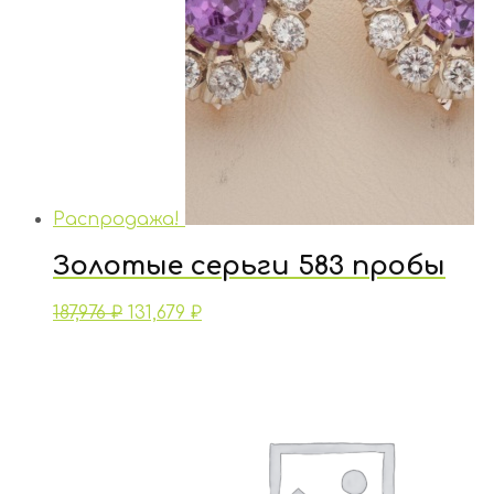
Распродажа!
Золотые серьги 583 пробы
187,976
₽
131,679
₽