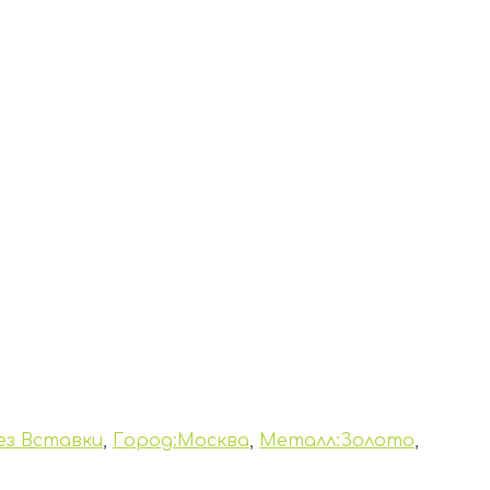
ез Вставки
,
Город:Москва
,
Металл:Золото
,