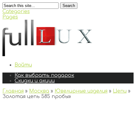
Search
Categories
Pages
Войти
Как выбрать подарок
Скидки и акции
Главная
»
Москва
»
Ювелирные изделия
»
Цепи
»
Золотая цепь 585 пробы
»