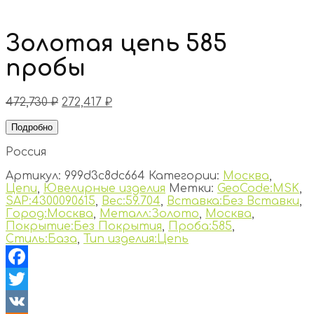
Золотая цепь 585
пробы
472,730
₽
272,417
₽
Подробно
Россия
Артикул:
999d3c8dc664
Категории:
Москва
,
Цепи
,
Ювелирные изделия
Метки:
GeoCode:MSK
,
SAP:4300090615
,
Вес:59.704
,
Вставка:Без Вставки
,
Город:Москва
,
Металл:Золото
,
Москва
,
Покрытие:Без Покрытия
,
Проба:585
,
Стиль:База
,
Тип изделия:Цепь
Facebook
Twitter