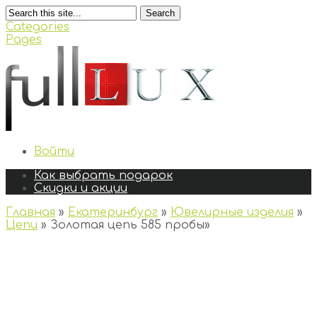
Search
Categories
Pages
Войти
Как выбрать подарок
Скидки и акции
Главная
»
Екатеринбург
»
Ювелирные изделия
»
Цепи
»
Золотая цепь 585 пробы
»