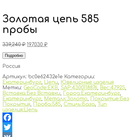
Золотая цепь 585
пробы
339,240
₽
197,030
₽
Подробно
Россия
Артикул:
bc0e62432e1e
Категории:
Екатеринбург
,
Цепи
,
Ювелирные изделия
Метки:
GeoCode:EKB
,
SAP:4300118876
,
Вес:47.925
,
Вставка:Без Вставки
,
Город:Екатеринбург
,
Екатеринбург
,
Металл:Золото
,
Покрытие:Без
Покрытия
,
Проба:585
,
Стиль:База
,
Тип
изделия:Цепь
Facebook
Twitter