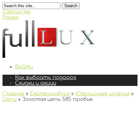
Search
Categories
Pages
Войти
Как выбрать подарок
Скидки и акции
Главная
»
Екатеринбург
»
Ювелирные изделия
»
Цепи
»
Золотая цепь 585 пробы
»