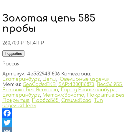
Золотая цепь 585
пробы
260,700
₽
151,411
₽
Подробно
Россия
Артикул:
4e5529481806
Категории:
Екатеринбург
,
Цепи
,
Ювелирные изделия
Метки:
GeoCode:EKB
,
SAP:4300118873
,
Вес:36.955
,
Вставка:Без Вставки
,
Город:Екатеринбург
,
Екатеринбург
,
Металл:Золото
,
Покрытие:Без
Покрытия
,
Проба:585
,
Стиль:База
,
Тип
изделия:Цепь
Facebook
Twitter