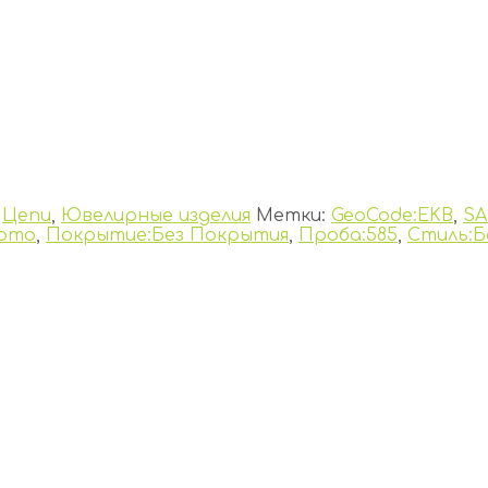
,
Цепи
,
Ювелирные изделия
Метки:
GeoCode:EKB
,
SA
лото
,
Покрытие:Без Покрытия
,
Проба:585
,
Стиль:Б