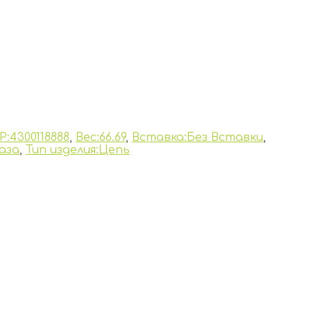
P:4300118888
,
Вес:66.69
,
Вставка:Без Вставки
,
аза
,
Тип изделия:Цепь