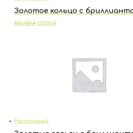
Золотое кольцо с бриллиант
835,100
₽
167,020
₽
Распродажа!