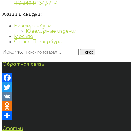
193,340
₽
134,971
₽
Акции и скидки:
Екатеринбург
Ювелирные изделия
Москва
Санкт-Петербург
Искать:
Поиск
Обратная связь
Facebook
Twitter
VK
Odnoklassniki
Отправить
Статьи