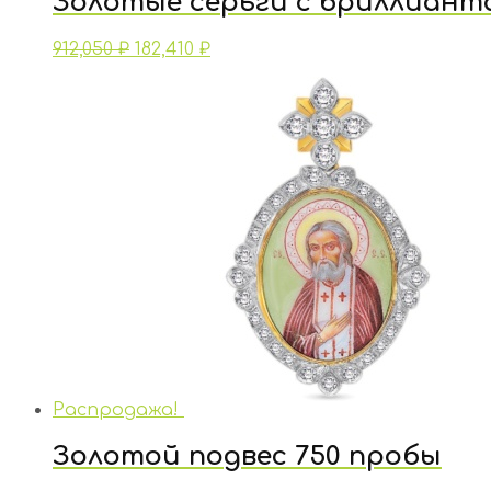
Золотые серьги с бриллиант
912,050
₽
182,410
₽
Распродажа!
Золотой подвес 750 пробы