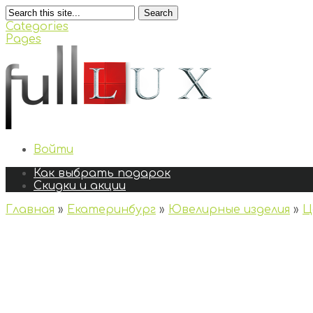
Search
Categories
Pages
Войти
Как выбрать подарок
Скидки и акции
Главная
»
Екатеринбург
»
Ювелирные изделия
»
Ц