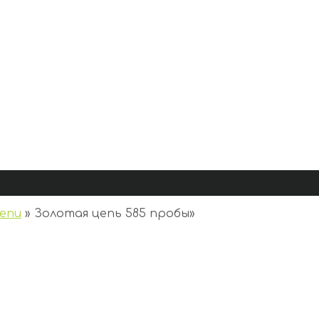
епи
»
Золотая цепь 585 пробы
»