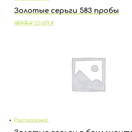
Золотые серьги 583 пробы
187,976
₽
131,679
₽
Распродажа!