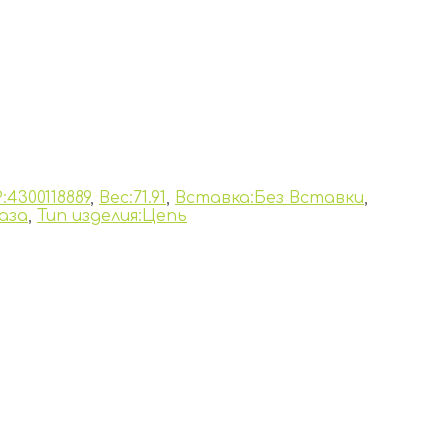
:4300118889
,
Вес:71.91
,
Вставка:Без Вставки
,
аза
,
Тип изделия:Цепь