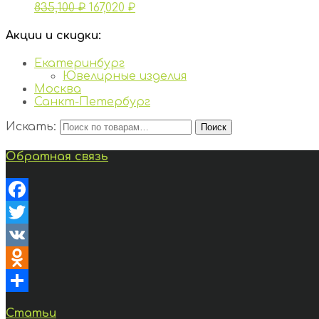
835,100
₽
167,020
₽
Акции и скидки:
Екатеринбург
Ювелирные изделия
Москва
Санкт-Петербург
Искать:
Поиск
Обратная связь
Facebook
Twitter
VK
Odnoklassniki
Отправить
Статьи