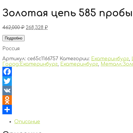
Золотая цепь 585 пробы
462,000
₽
268,328
₽
Подробно
Россия
Артикул:
ce65c1166757
Категории:
Екатеринбург
,
Город:Екатеринбург
,
Екатеринбург
,
Металл:Зо
Facebook
Twitter
VK
Odnoklassniki
Отправить
Описание