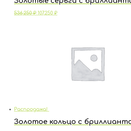
Золотые серьги с бриллиант
536,250
₽
107,250
₽
Распродажа!
Золотое кольцо с бриллиант