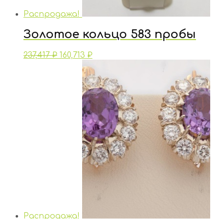
Распродажа!
Золотое кольцо 583 пробы
237,417
₽
160,713
₽
Распродажа!