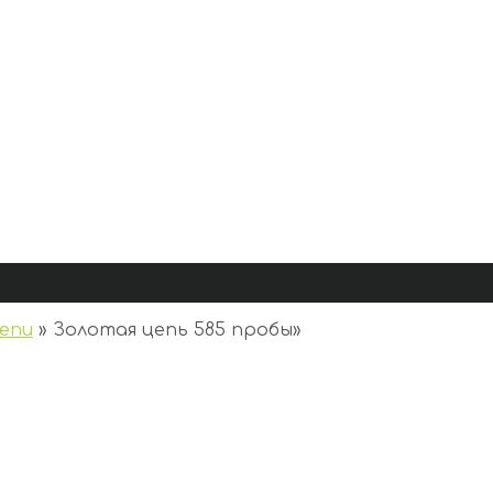
епи
»
Золотая цепь 585 пробы
»