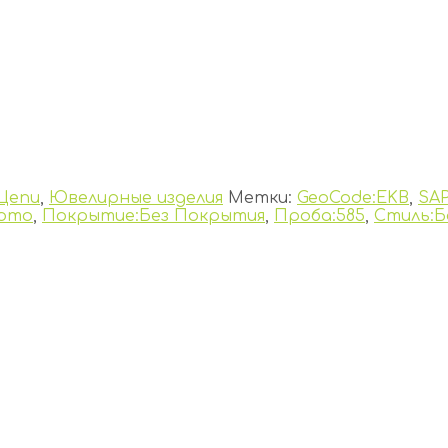
Цепи
,
Ювелирные изделия
Метки:
GeoCode:EKB
,
SAP
лото
,
Покрытие:Без Покрытия
,
Проба:585
,
Стиль:Б