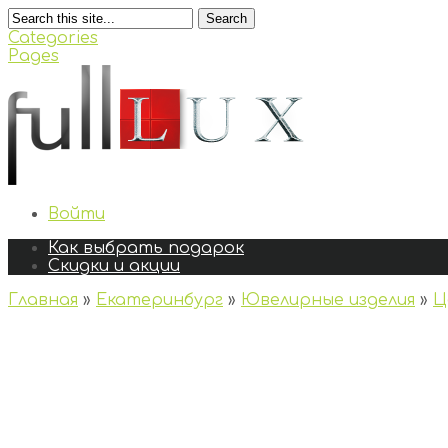
Search
Categories
Pages
Войти
Как выбрать подарок
Скидки и акции
Главная
»
Екатеринбург
»
Ювелирные изделия
»
Ц