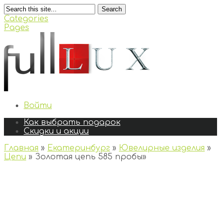
Search
Categories
Pages
Войти
Как выбрать подарок
Скидки и акции
Главная
»
Екатеринбург
»
Ювелирные изделия
»
Цепи
»
Золотая цепь 585 пробы
»