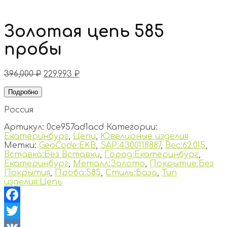
Золотая цепь 585
пробы
396,000
₽
229,993
₽
Подробно
Россия
Артикул:
0ce957ad1acd
Категории:
Екатеринбург
,
Цепи
,
Ювелирные изделия
Метки:
GeoCode:EKB
,
SAP:4300118887
,
Вес:62.015
,
Вставка:Без Вставки
,
Город:Екатеринбург
,
Екатеринбург
,
Металл:Золото
,
Покрытие:Без
Покрытия
,
Проба:585
,
Стиль:База
,
Тип
изделия:Цепь
Facebook
Twitter