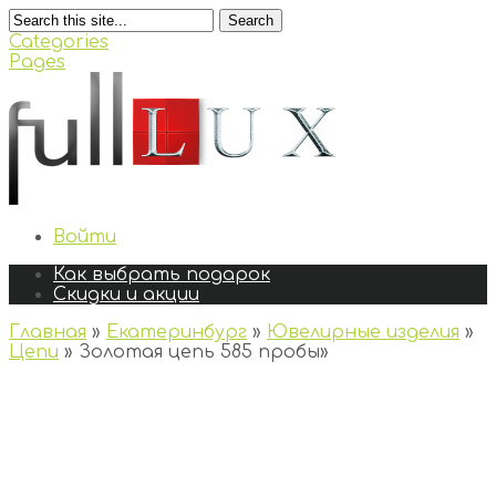
Search
Categories
Pages
Войти
Как выбрать подарок
Скидки и акции
Главная
»
Екатеринбург
»
Ювелирные изделия
»
Цепи
»
Золотая цепь 585 пробы
»