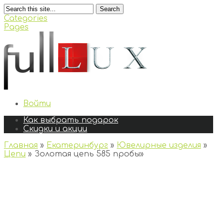
Search
Categories
Pages
Войти
Как выбрать подарок
Скидки и акции
Главная
»
Екатеринбург
»
Ювелирные изделия
»
Цепи
»
Золотая цепь 585 пробы
»