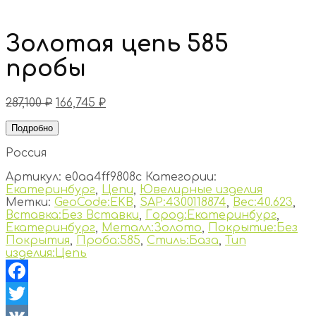
Золотая цепь 585
пробы
287,100
₽
166,745
₽
Подробно
Россия
Артикул:
e0aa4ff9808c
Категории:
Екатеринбург
,
Цепи
,
Ювелирные изделия
Метки:
GeoCode:EKB
,
SAP:4300118874
,
Вес:40.623
,
Вставка:Без Вставки
,
Город:Екатеринбург
,
Екатеринбург
,
Металл:Золото
,
Покрытие:Без
Покрытия
,
Проба:585
,
Стиль:База
,
Тип
изделия:Цепь
Facebook
Twitter