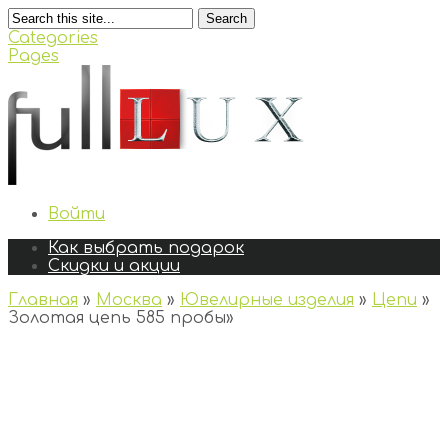
Search
Categories
Pages
Войти
Как выбрать подарок
Скидки и акции
Главная
»
Москва
»
Ювелирные изделия
»
Цепи
»
Золотая цепь 585 пробы
»