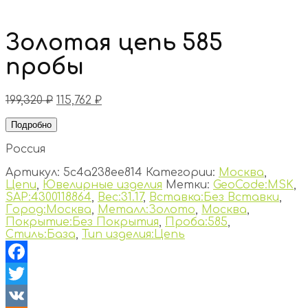
Золотая цепь 585
пробы
199,320
₽
115,762
₽
Подробно
Россия
Артикул:
5c4a238ee814
Категории:
Москва
,
Цепи
,
Ювелирные изделия
Метки:
GeoCode:MSK
,
SAP:4300118864
,
Вес:31.17
,
Вставка:Без Вставки
,
Город:Москва
,
Металл:Золото
,
Москва
,
Покрытие:Без Покрытия
,
Проба:585
,
Стиль:База
,
Тип изделия:Цепь
Facebook
Twitter