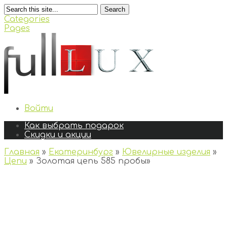
Search
Categories
Pages
Войти
Как выбрать подарок
Скидки и акции
Главная
»
Екатеринбург
»
Ювелирные изделия
»
Цепи
»
Золотая цепь 585 пробы
»