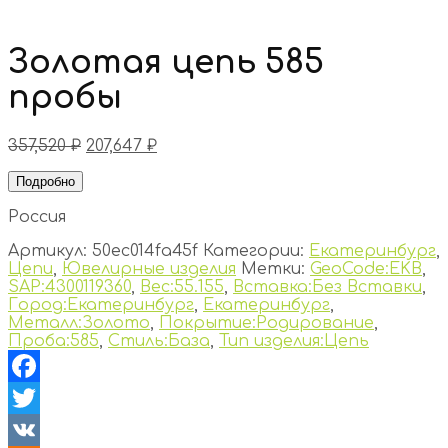
Золотая цепь 585
пробы
357,520
₽
207,647
₽
Подробно
Россия
Артикул:
50ec014fa45f
Категории:
Екатеринбург
,
Цепи
,
Ювелирные изделия
Метки:
GeoCode:EKB
,
SAP:4300119360
,
Вес:55.155
,
Вставка:Без Вставки
,
Город:Екатеринбург
,
Екатеринбург
,
Металл:Золото
,
Покрытие:Родирование
,
Проба:585
,
Стиль:База
,
Тип изделия:Цепь
Facebook
Twitter