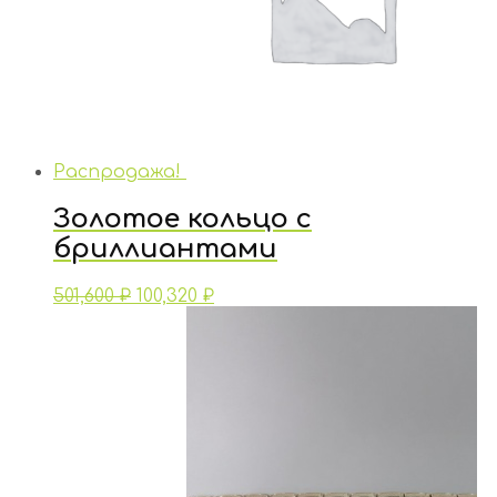
Распродажа!
Золотое кольцо с
бриллиантами
501,600
₽
100,320
₽