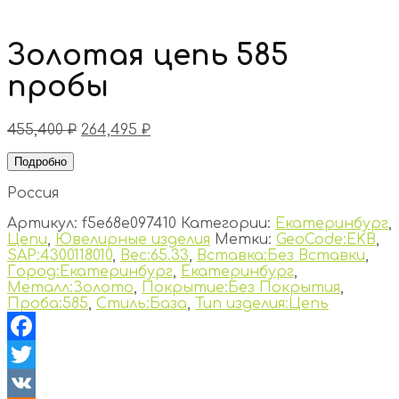
Золотая цепь 585
пробы
455,400
₽
264,495
₽
Подробно
Россия
Артикул:
f5e68e097410
Категории:
Екатеринбург
,
Цепи
,
Ювелирные изделия
Метки:
GeoCode:EKB
,
SAP:4300118010
,
Вес:65.33
,
Вставка:Без Вставки
,
Город:Екатеринбург
,
Екатеринбург
,
Металл:Золото
,
Покрытие:Без Покрытия
,
Проба:585
,
Стиль:База
,
Тип изделия:Цепь
Facebook
Twitter