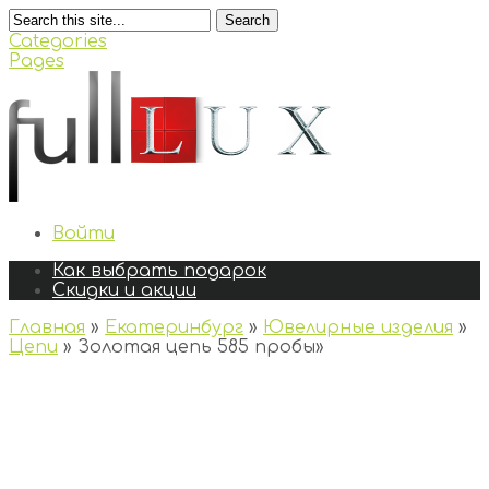
Search
Categories
Pages
Войти
Как выбрать подарок
Скидки и акции
Главная
»
Екатеринбург
»
Ювелирные изделия
»
Цепи
»
Золотая цепь 585 пробы
»