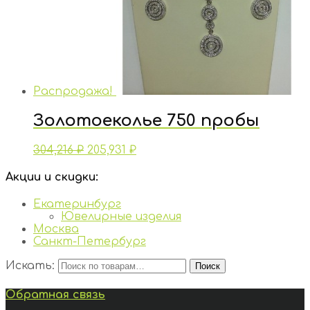
Распродажа!
Золотоеколье 750 пробы
304,216
₽
205,931
₽
Акции и скидки:
Екатеринбург
Ювелирные изделия
Москва
Санкт-Петербург
Искать:
Поиск
Обратная связь