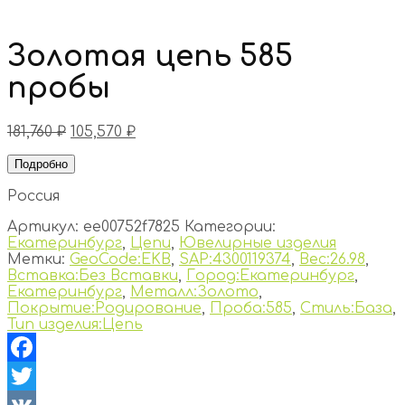
Золотая цепь 585
пробы
181,760
₽
105,570
₽
Подробно
Россия
Артикул:
ee00752f7825
Категории:
Екатеринбург
,
Цепи
,
Ювелирные изделия
Метки:
GeoCode:EKB
,
SAP:4300119374
,
Вес:26.98
,
Вставка:Без Вставки
,
Город:Екатеринбург
,
Екатеринбург
,
Металл:Золото
,
Покрытие:Родирование
,
Проба:585
,
Стиль:База
,
Тип изделия:Цепь
Facebook
Twitter