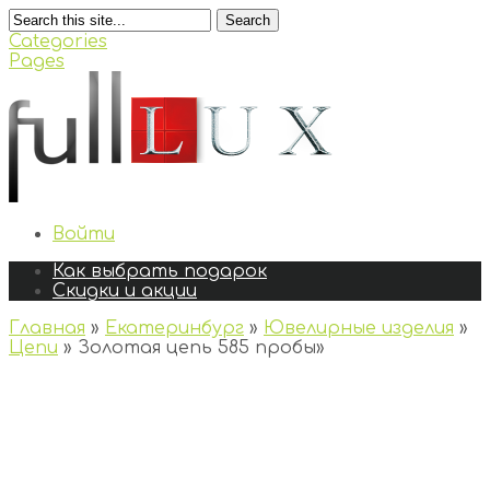
Search
Categories
Pages
Войти
Как выбрать подарок
Скидки и акции
Главная
»
Екатеринбург
»
Ювелирные изделия
»
Цепи
»
Золотая цепь 585 пробы
»