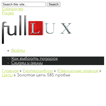
Search
Categories
Pages
Войти
Как выбрать подарок
Скидки и акции
Главная
»
Екатеринбург
»
Ювелирные изделия
»
Цепи
»
Золотая цепь 585 пробы
»