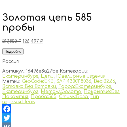
Золотая цепь 585
пробы
217,800
₽
126,497
₽
Подробно
Россия
Артикул:
16496e8a27be
Категории:
Екатеринбург
,
Цепи
,
Ювелирные изделия
Метки:
GeoCode:EKB
,
SAP:4300118036
,
Вес:32.66
,
Вставка:Без Вставки
,
Город:Екатеринбург
,
Екатеринбург
,
Металл:Золото
,
Покрытие:Без
Покрытия
,
Проба:585
,
Стиль:База
,
Тип
изделия:Цепь
Facebook
Twitter