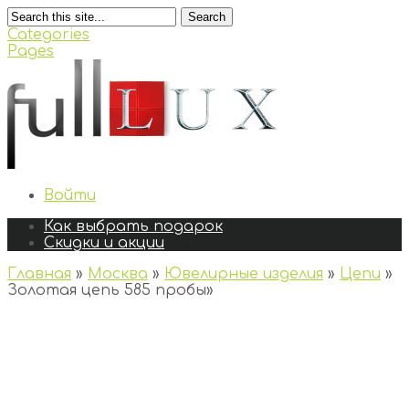
Search
Categories
Pages
Войти
Как выбрать подарок
Скидки и акции
Главная
»
Москва
»
Ювелирные изделия
»
Цепи
»
Золотая цепь 585 пробы
»