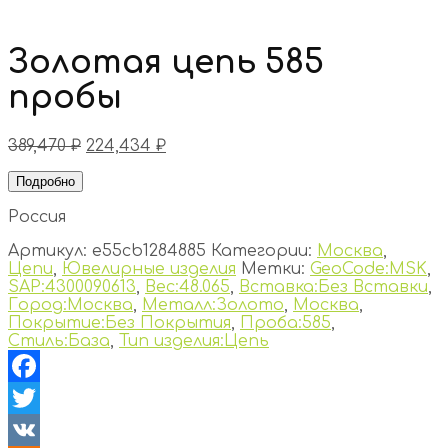
Золотая цепь 585
пробы
389,470
₽
224,434
₽
Подробно
Россия
Артикул:
e55cb1284885
Категории:
Москва
,
Цепи
,
Ювелирные изделия
Метки:
GeoCode:MSK
,
SAP:4300090613
,
Вес:48.065
,
Вставка:Без Вставки
,
Город:Москва
,
Металл:Золото
,
Москва
,
Покрытие:Без Покрытия
,
Проба:585
,
Стиль:База
,
Тип изделия:Цепь
Facebook
Twitter