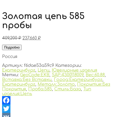
Золотая цепь 585
пробы
409,200
₽
237,660
₽
Подробно
Россия
Артикул:
f6dae53a59c9
Категории:
Екатеринбург
,
Цепи
,
Ювелирные изделия
Метки:
GeoCode:EKB
,
SAP:4300118009
,
Вес:60.88
,
Вставка:Без Вставки
,
Город:Екатеринбург
,
Екатеринбург
,
Металл:Золото
,
Покрытие:Без
Покрытия
,
Проба:585
,
Стиль:База
,
Тип
изделия:Цепь
Facebook
Twitter