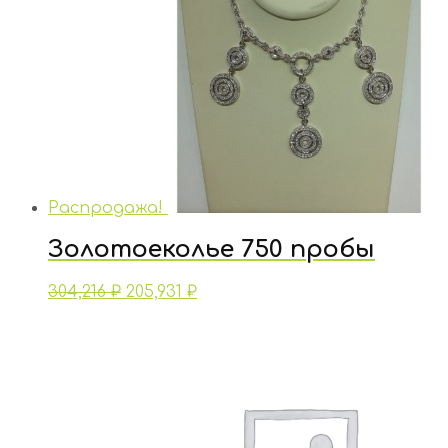
Распродажа!
Золотоеколье 750 пробы
304,216
₽
205,931
₽