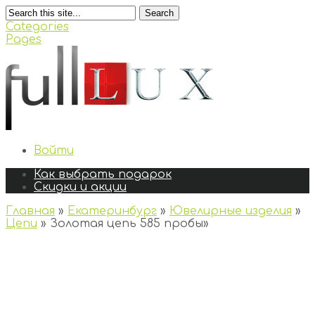
Search
Categories
Pages
Войти
Как выбрать подарок
Скидки и акции
Главная
»
Екатеринбург
»
Ювелирные изделия
»
Цепи
»
Золотая цепь 585 пробы
»