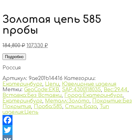
Золотая цепь 585
пробы
184,800
₽
107,330
₽
Подробно
Россия
Артикул:
9ae201b14416
Категории:
Екатеринбург
,
Цепи
,
Ювелирные изделия
Метки:
GeoCode:EKB
,
SAP:4300118035
,
Вес:29.44
,
Вставка:Без Вставки
,
Город:Екатеринбург
,
Екатеринбург
,
Металл:Золото
,
Покрытие:Без
Покрытия
,
Проба:585
,
Стиль:База
,
Тип
изделия:Цепь
Facebook
Twitter