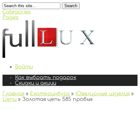
Search
Categories
Pages
Войти
Как выбрать подарок
Скидки и акции
Главная
»
Екатеринбург
»
Ювелирные изделия
»
Цепи
»
Золотая цепь 585 пробы
»