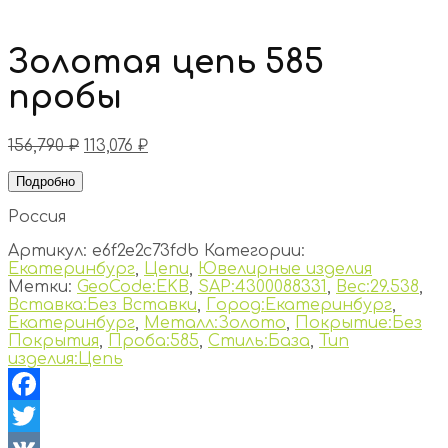
Золотая цепь 585
пробы
156,790
₽
113,076
₽
Подробно
Россия
Артикул:
e6f2e2c73fdb
Категории:
Екатеринбург
,
Цепи
,
Ювелирные изделия
Метки:
GeoCode:EKB
,
SAP:4300088331
,
Вес:29.538
,
Вставка:Без Вставки
,
Город:Екатеринбург
,
Екатеринбург
,
Металл:Золото
,
Покрытие:Без
Покрытия
,
Проба:585
,
Стиль:База
,
Тип
изделия:Цепь
Facebook
Twitter