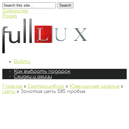
Search
Categories
Pages
Войти
Как выбрать подарок
Скидки и акции
Главная
»
Екатеринбург
»
Ювелирные изделия
»
Цепи
»
Золотая цепь 585 пробы
»