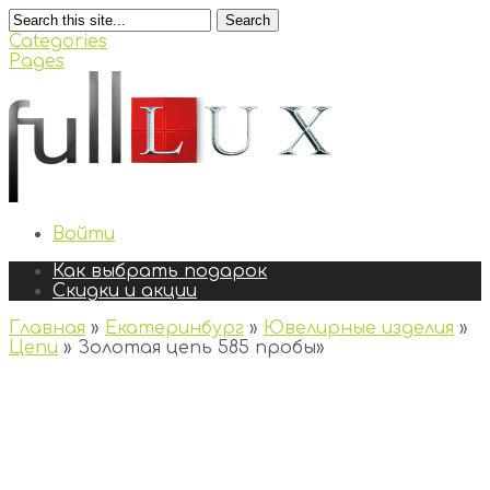
Search
Categories
Pages
Войти
Как выбрать подарок
Скидки и акции
Главная
»
Екатеринбург
»
Ювелирные изделия
»
Цепи
»
Золотая цепь 585 пробы
»