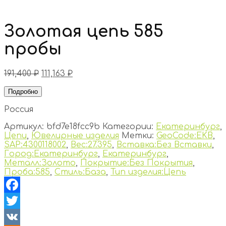
Золотая цепь 585
пробы
191,400
₽
111,163
₽
Подробно
Россия
Артикул:
bfd7e18fcc9b
Категории:
Екатеринбург
,
Цепи
,
Ювелирные изделия
Метки:
GeoCode:EKB
,
SAP:4300118002
,
Вес:27.395
,
Вставка:Без Вставки
,
Город:Екатеринбург
,
Екатеринбург
,
Металл:Золото
,
Покрытие:Без Покрытия
,
Проба:585
,
Стиль:База
,
Тип изделия:Цепь
Facebook
Twitter