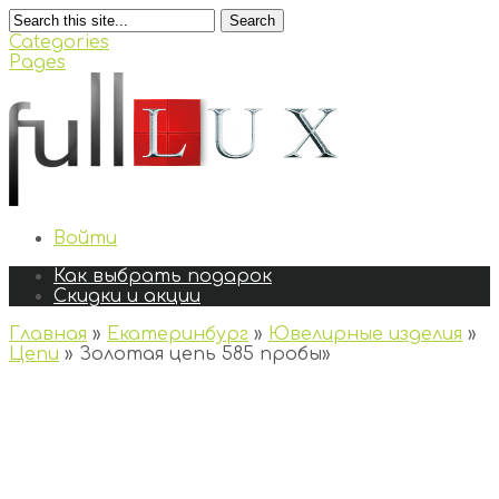
Search
Categories
Pages
Войти
Как выбрать подарок
Скидки и акции
Главная
»
Екатеринбург
»
Ювелирные изделия
»
Цепи
»
Золотая цепь 585 пробы
»