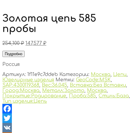
Золотая цепь 585
пробы
254,100
₽
147,577
₽
Подробно
Россия
Артикул:
1f11e9c7ddeb
Категории:
Москва
,
Цепи
,
Ювелирные изделия
Метки:
GeoCode:MSK
,
SAP:4300119368
,
Вес:36.045
,
Вставка:Без Вставки
,
Город:Москва
,
Металл:Золото
,
Москва
,
Покрытие:Родирование
,
Проба:585
,
Стиль:База
,
Тип изделия:Цепь
Facebook
Twitter