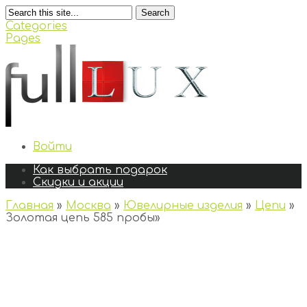
Search
Categories
Pages
Войти
Как выбрать подарок
Скидки и акции
Главная
»
Москва
»
Ювелирные изделия
»
Цепи
»
Золотая цепь 585 пробы
»