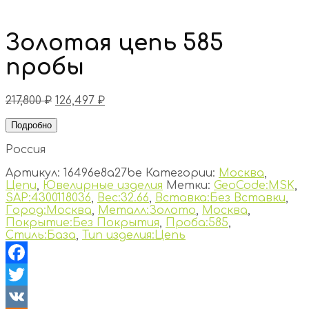
Золотая цепь 585
пробы
217,800
₽
126,497
₽
Подробно
Россия
Артикул:
16496e8a27be
Категории:
Москва
,
Цепи
,
Ювелирные изделия
Метки:
GeoCode:MSK
,
SAP:4300118036
,
Вес:32.66
,
Вставка:Без Вставки
,
Город:Москва
,
Металл:Золото
,
Москва
,
Покрытие:Без Покрытия
,
Проба:585
,
Стиль:База
,
Тип изделия:Цепь
Facebook
Twitter