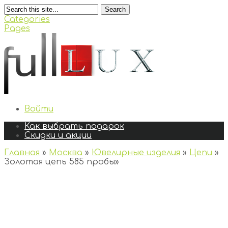
Search
Categories
Pages
Войти
Как выбрать подарок
Скидки и акции
Главная
»
Москва
»
Ювелирные изделия
»
Цепи
»
Золотая цепь 585 пробы
»