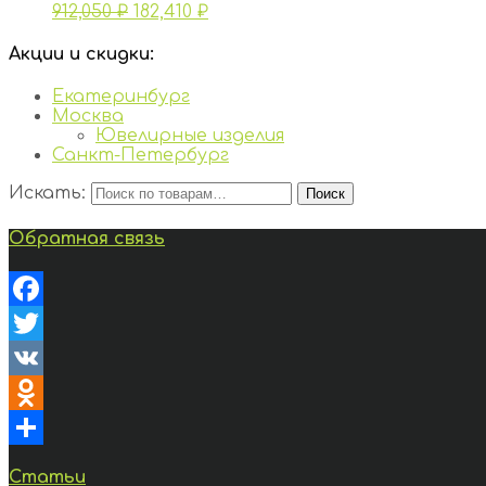
912,050
₽
182,410
₽
Акции и скидки:
Екатеринбург
Москва
Ювелирные изделия
Санкт-Петербург
Искать:
Поиск
Обратная связь
Facebook
Twitter
VK
Odnoklassniki
Отправить
Статьи