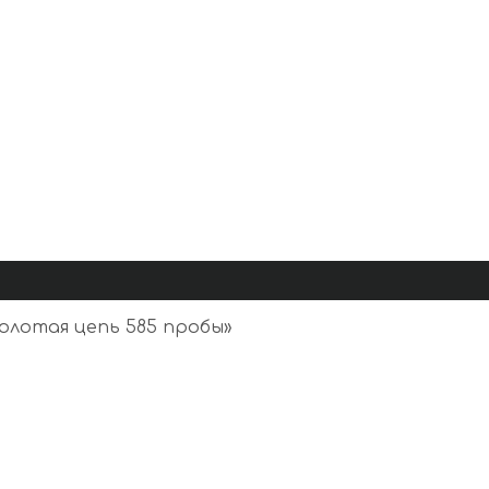
олотая цепь 585 пробы
»