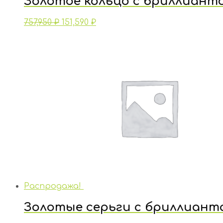
Золотое кольцо с бриллиант
757,950
₽
151,590
₽
Распродажа!
Золотые серьги с бриллиант