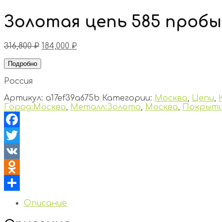
Золотая цепь 585 пробы
316,800
₽
184,000
₽
Подробно
Россия
Артикул:
a17ef39a675b
Категории:
Москва
,
Цепи
,
Город:Москва
,
Металл:Золото
,
Москва
,
Покрыти
Facebook
Twitter
VK
Odnoklassniki
Отправить
Описание