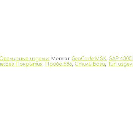
Ювелирные изделия
Метки:
GeoCode:MSK
,
SAP:43001
е:Без Покрытия
,
Проба:585
,
Стиль:База
,
Тип издел