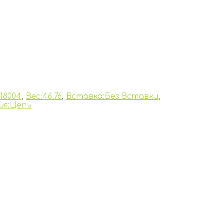
18004
,
Вес:46.76
,
Вставка:Без Вставки
,
ия:Цепь