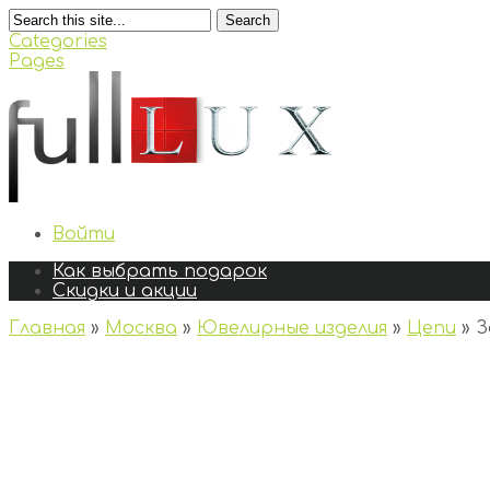
Search
Categories
Pages
Войти
Как выбрать подарок
Скидки и акции
Главная
»
Москва
»
Ювелирные изделия
»
Цепи
»
З