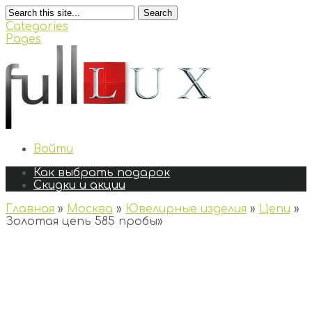
Search
Categories
Pages
Войти
Как выбрать подарок
Скидки и акции
Главная
»
Москва
»
Ювелирные изделия
»
Цепи
»
Золотая цепь 585 пробы
»