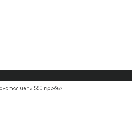
олотая цепь 585 пробы
»