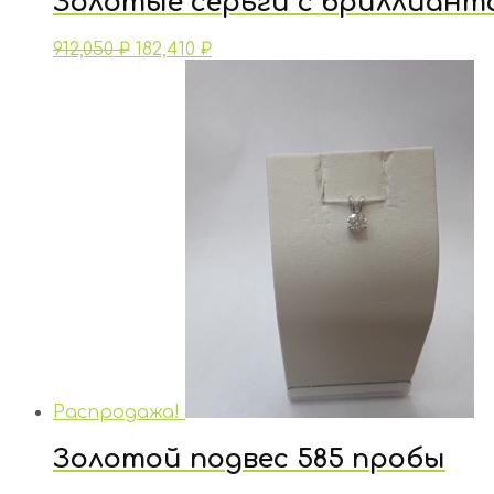
Золотые серьги с бриллиант
912,050
₽
182,410
₽
Распродажа!
Золотой подвес 585 пробы