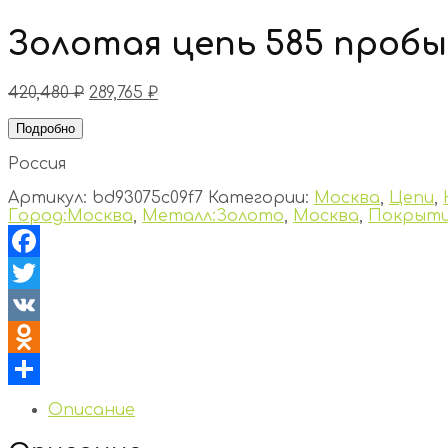
Золотая цепь 585 пробы
420,480
₽
289,765
₽
Подробно
Россия
Артикул:
bd93075c09f7
Категории:
Москва
,
Цепи
,
Город:Москва
,
Металл:Золото
,
Москва
,
Покрыти
Facebook
Twitter
VK
Odnoklassniki
Отправить
Описание