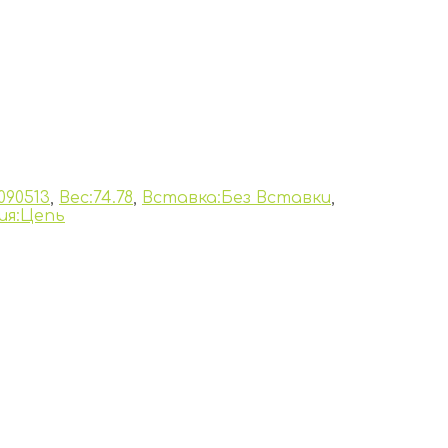
090513
,
Вес:74.78
,
Вставка:Без Вставки
,
ия:Цепь