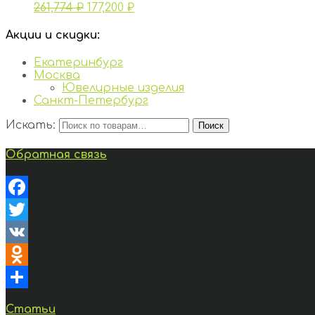
261,774
₽
177,200
₽
Акции и скидки:
Екатеринбург
Москва
Ювелирные изделия
Санкт-Петербург
Искать:
Поиск
Обратная связь
Facebook
Twitter
VK
Odnoklassniki
Отправить
Статьи