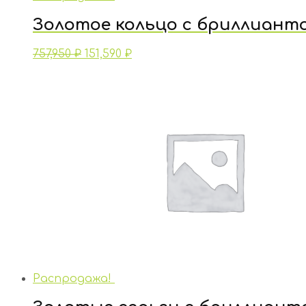
Золотое кольцо с бриллиант
757,950
₽
151,590
₽
Распродажа!