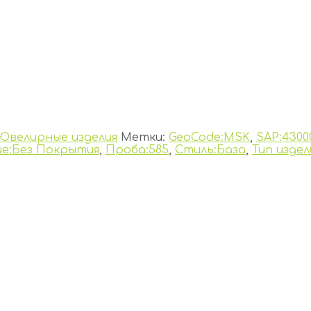
Ювелирные изделия
Метки:
GeoCode:MSK
,
SAP:4300
е:Без Покрытия
,
Проба:585
,
Стиль:База
,
Тип издел