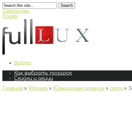
Search
Categories
Pages
Войти
Как выбрать подарок
Скидки и акции
Главная
»
Москва
»
Ювелирные изделия
»
Цепи
»
З