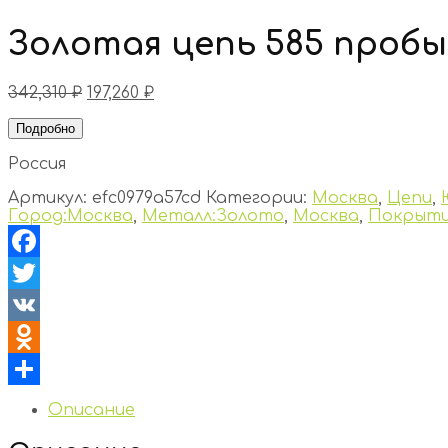
Золотая цепь 585 пробы
342,310
₽
197,260
₽
Подробно
Россия
Артикул:
efc0979a57cd
Категории:
Москва
,
Цепи
,
Город:Москва
,
Металл:Золото
,
Москва
,
Покрыти
Facebook
Twitter
VK
Odnoklassniki
Отправить
Описание