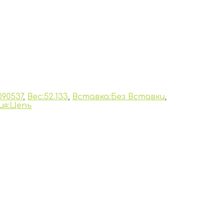
090537
,
Вес:52.133
,
Вставка:Без Вставки
,
ия:Цепь