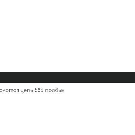
олотая цепь 585 пробы
»