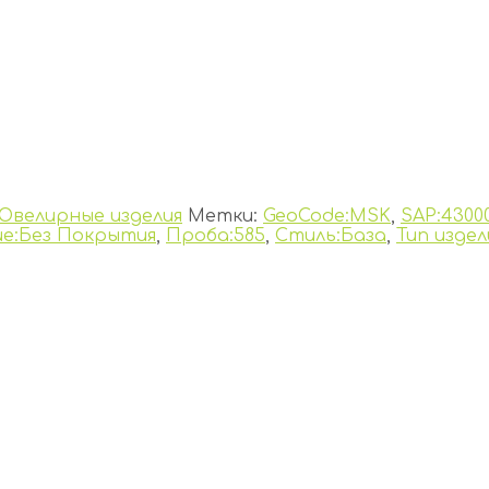
Ювелирные изделия
Метки:
GeoCode:MSK
,
SAP:4300
е:Без Покрытия
,
Проба:585
,
Стиль:База
,
Тип издел