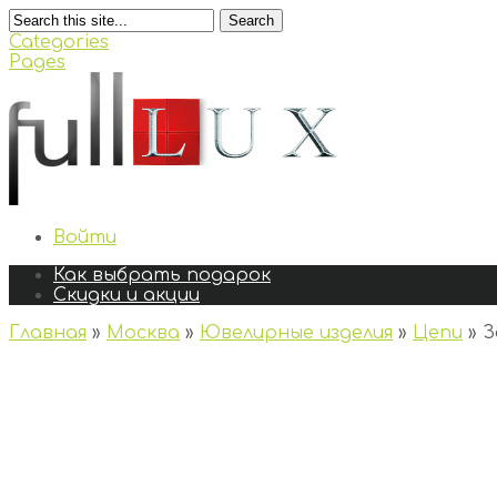
Search
Categories
Pages
Войти
Как выбрать подарок
Скидки и акции
Главная
»
Москва
»
Ювелирные изделия
»
Цепи
»
З