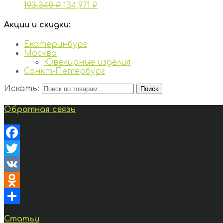
193,340
₽
134,971
₽
Акции и скидки:
Екатеринбург
Москва
Ювелирные изделия
Санкт-Петербург
Искать:
Поиск
Обратная связь
Facebook
Twitter
VK
Odnoklassniki
Отправить
Статьи