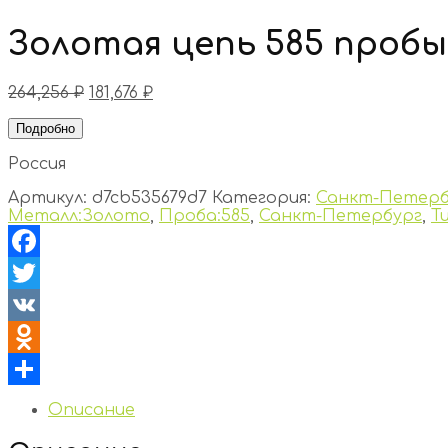
Золотая цепь 585 пробы
264,256
₽
181,676
₽
Подробно
Россия
Артикул:
d7cb535679d7
Категория:
Санкт-Петерб
Металл:Золото
,
Проба:585
,
Санкт-Петербург
,
Т
Facebook
Twitter
VK
Odnoklassniki
Отправить
Описание