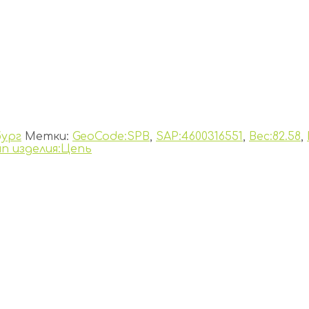
ург
Метки:
GeoCode:SPB
,
SAP:4600316551
,
Вес:82.58
,
ип изделия:Цепь