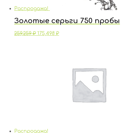
Распродажа!
Золотые серьги 750 пробы
259,259
₽
175,498
₽
Распродажа!