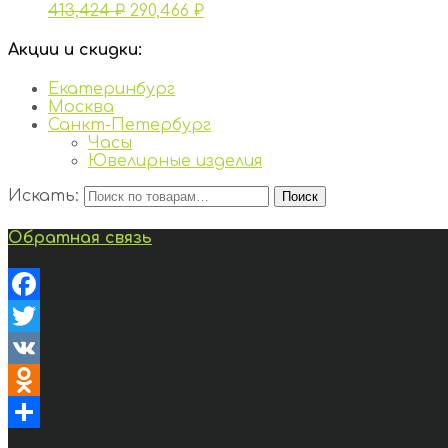
413,424
₽
290,466
₽
Акции и скидки:
Екатеринбург
Москва
Санкт-Петербург
Часы
Ювелирные изделия
Искать:
Поиск
Обратная связь
Facebook
Twitter
VK
Odnoklassniki
Отправить