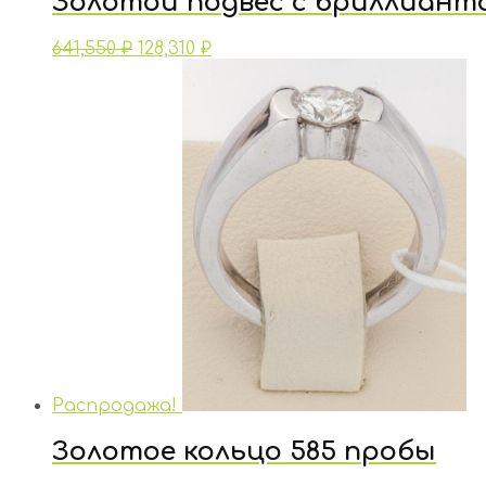
Золотой подвес с бриллиант
641,550
₽
128,310
₽
Распродажа!
Золотое кольцо 585 пробы