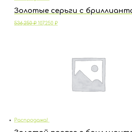
Золотые серьги с бриллиант
536,250
₽
107,250
₽
Распродажа!