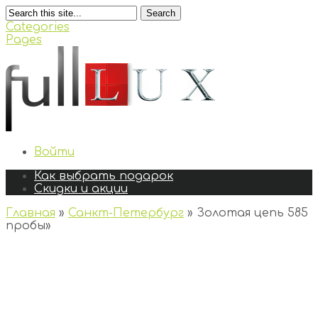
Search
Categories
Pages
Войти
Как выбрать подарок
Скидки и акции
Главная
»
Санкт-Петербург
»
Золотая цепь 585
пробы
»