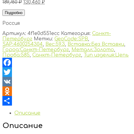
189,760
₽
130,460
₽
Подробно
Россия
Артикул:
4f1e0d551ecc
Категория:
Санкт-
Петербург
Метки:
GeoCode:SPB
,
SAP:4600254304
,
Вес:59.3
,
Вставка:Без Вставки
,
Город:Санкт-Петербург
,
Металл:Золото
,
Проба:585
,
Санкт-Петербург
,
Тип изделия:Цепь
Facebook
Twitter
VK
Odnoklassniki
Отправить
Описание
Описание