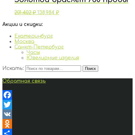
201,402
₽
138,984
₽
Акции и скидки:
Екатеринбург
Москва
Санкт-Петербург
Часы
Ювелирные изделия
Искать:
Поиск
Обратная связь
Facebook
Twitter
VK
Odnoklassniki