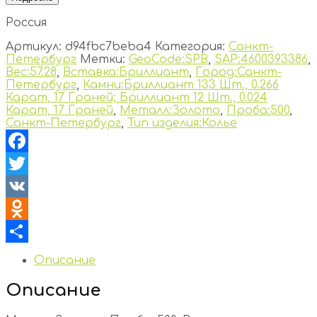
Россия
Артикул:
d94fbc7beba4
Категория:
Санкт-
Петербург
Метки:
GeoCode:SPB
,
SAP:4600393386
,
Вес:57.28
,
Вставка:Бриллиант
,
Город:Санкт-
Петербург
,
Камни:Бриллиант 133 Шт., 0.266
Карат, 17 Граней; Бриллиант 12 Шт., 0.024
Карат, 17 Граней
,
Металл:Золото
,
Проба:500
,
Санкт-Петербург
,
Тип изделия:Колье
Facebook
Twitter
VK
Odnoklassniki
Отправить
Описание
Описание