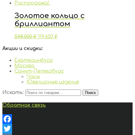
Распродажа!
Золотое кольцо с
бриллиантом
598,000
₽
119,600
₽
Акции и скидки:
Екатеринбург
Москва
Санкт-Петербург
Часы
Ювелирные изделия
Искать:
Поиск
Обратная связь
Facebook