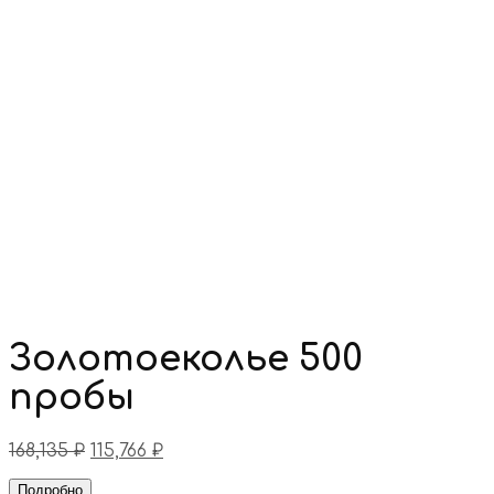
Золотоеколье 500
пробы
168,135
₽
115,766
₽
Подробно