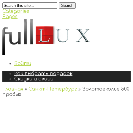
Search
Categories
Pages
Войти
Как выбрать подарок
Скидки и акции
Главная
»
Санкт-Петербург
»
Золотоеколье 500
пробы
»