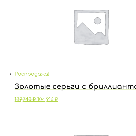
Распродажа!
Золотые серьги с бриллиант
139,740
₽
104,916
₽