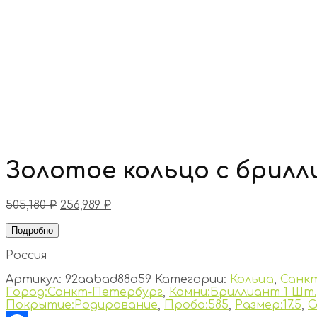
Золотое кольцо с брил
505,180
₽
256,989
₽
Подробно
Россия
Артикул:
92aabad88a59
Категории:
Кольца
,
Санк
Город:Санкт-Петербург
,
Камни:Бриллиант 1 Шт.,
Покрытие:Родирование
,
Проба:585
,
Размер:17.5
,
С