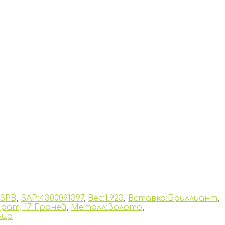
:SPB
,
SAP:4300091397
,
Вес:1.923
,
Вставка:Бриллиант
,
арат, 17 Граней
,
Металл:Золото
,
ьцо