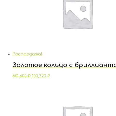
Распродажа!
Золотое кольцо с бриллиант
501,600
₽
100,320
₽