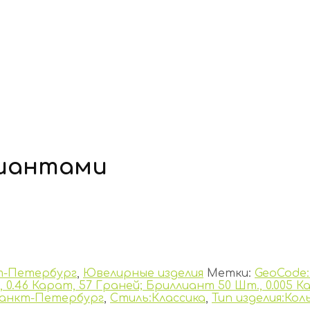
лиантами
т-Петербург
,
Ювелирные изделия
Метки:
GeoCode
 0.46 Карат, 57 Граней; Бриллиант 50 Шт., 0.005 К
анкт-Петербург
,
Стиль:Классика
,
Тип изделия:Кол